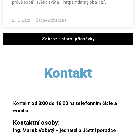
právě spatřil světlo světa – https://dataglobal.cz/.
21. 2. 2022
Žádné komentáře
Zobrazit starší příspěvky
Kontakt
Kontakt:
od 8:00 do 16:00 na telefonním čísle a
emaliu
Kontaktní osoby:
Ing. Marek Vokatý
– jednatel a účetní poradce