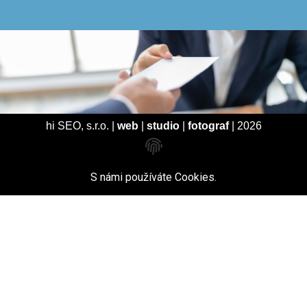
hi SEO, s.r.o. |
web
|
studio
|
fotograf
| 2026
S námi používáte
Cookies
.